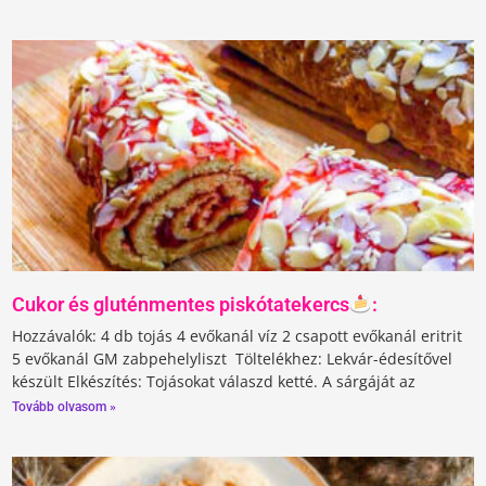
Cukor és gluténmentes piskótatekercs
:
Hozzávalók: 4 db tojás 4 evőkanál víz 2 csapott evőkanál eritrit
5 evőkanál GM zabpehelyliszt Töltelékhez: Lekvár-édesítővel
készült Elkészítés: Tojásokat válaszd ketté. A sárgáját az
Tovább olvasom »