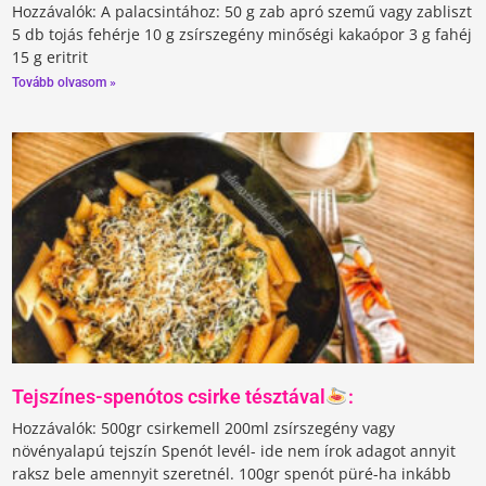
Hozzávalók: A palacsintához: 50 g zab apró szemű vagy zabliszt
5 db tojás fehérje 10 g zsírszegény minőségi kakaópor 3 g fahéj
15 g eritrit
Tovább olvasom »
Tejszínes-spenótos csirke tésztával
:
Hozzávalók:⁣⁣⁣ ⁣⁣⁣500gr csirkemell⁣⁣⁣ 200ml zsírszegény vagy
növényalapú tejszín⁣⁣⁣ Spenót levél- ide nem írok adagot annyit
raksz bele amennyit szeretnél.⁣⁣⁣ 100gr spenót püré-ha inkább