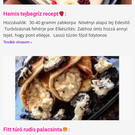
Hamis tejbegríz recept
:
Hozzávalók:⁣⁣ 30-40 gramm zabkorpa⁣⁣ Növényi alapú tej⁣⁣ Edesítő⁣⁣
Turbózásnak fehérje por⁣⁣ Elkészítés:⁣⁣ Zabhoz önts hozzá annyi
tejet, hogy pont ellepje. ⁣⁣ Lassú tűzön főzd folytonos
Tovább olvasom »
Fitt túró rudis palacsinta
: