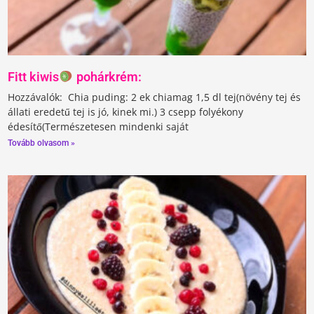
Fitt kiwis
pohárkrém:
Hozzávalók: ⁣⁣ Chia puding: 2 ek chiamag 1,5 dl tej(növény tej és
állati eredetű tej is jó, kinek mi.)⁣⁣ 3 csepp folyékony
édesítő(Természetesen mindenki saját
Tovább olvasom »