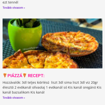
ezt tennél
Tovább olvasom »
PIÁZZÁ
RECEPT:
Hozzávalók: 3dl teljes kiőrlésű liszt 3dl sima liszt 3dl viz 20gr
élesztő 2 evőkanál olívaolaj 1 evőkanál só Kis kanál oregánó Kis
kanál bazsalikom Kis kanál
Tovább olvasom »