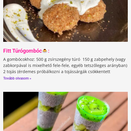
Fitt Túrógombóc
:
A gombócokhoz:⁣⁣ 500 g zsírszegény túró ⁣⁣ 150 g zabpehely (vagy
zabkorpával is mixelhető fele-fele, egyéb tetszőleges arányban)⁣⁣
2 tojás (érdemes próbálkozni a tojássárgák csökkentett
Tovább olvasom »