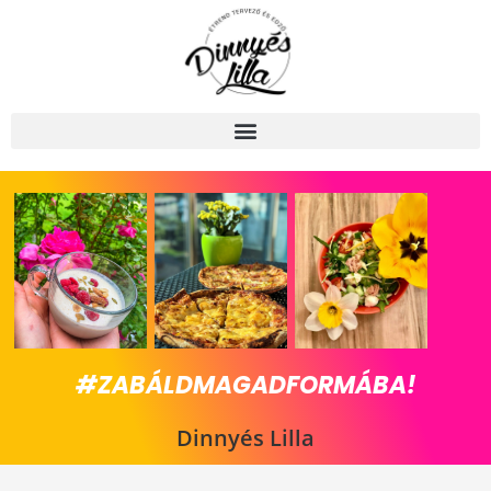
Skip
to
content
#ZABÁLDMAGADFORMÁBA!
Dinnyés Lilla