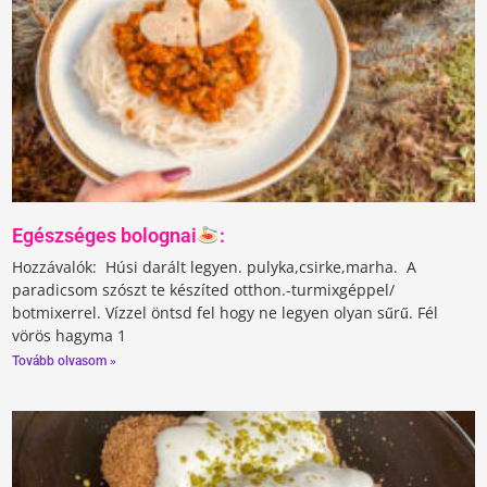
Egészséges bolognai
:
Hozzávalók:⁣ ⁣ Húsi darált legyen. pulyka,csirke,marha. ⁣ A
paradicsom szószt te készíted otthon.-turmixgéppel/
botmixerrel. Vízzel öntsd fel hogy ne legyen olyan sűrű.⁣ Fél
vörös hagyma⁣ 1
Tovább olvasom »