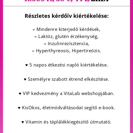
Részletes kérdőív kiértékelése:
–
Mindenre kiterjedő kérdések,
–
Laktóz, glutén érzékenység,
–
Inzulinrezisztencia,
–
Hyperthyreosis, Hipertireózis.
♥ 5 napos étkezési napló kiértékelése.
♥ Személyre szabott étrend elkészítése.
♥ VIP kedvezmény a VitaLab webshopjában.
♥ KisOkos, életmódváltásodat segítő e-book.
♥ Vitamin és táplálékkiegészítő útmutató.