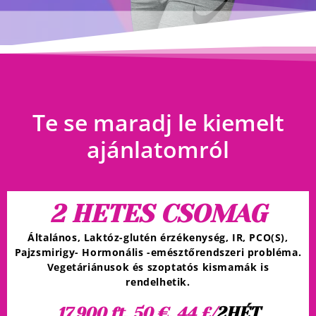
Te se maradj le
kiemelt
ajánlatomról
2 HETES CSOMAG
Általános, Laktóz-glutén érzékenység, IR, PCO(S),
Pajzsmirigy- Hormonális -emésztőrendszeri probléma.
Vegetáriánusok és szoptatós kismamák is
rendelhetik.
2HÉT
17.900 ft, 50 €, 44 £/