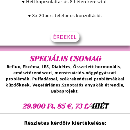
♥ Heti kapcsolattartás 8 héten keresztül.
♥ 8x 20perc telefonos konzultáció.
ÉRDEKEL
SPECIÁLIS CSOMAG
Reflux, Ekcéma, IBS, Diabétes, Összetett hormonális, –
emésztőrendszeri, menstruációs-nőgyógyászati
problémák. Puffadással, székrekedéssel problémákkal
küzdőknek. Vegetáriánus,Szoptatós anyukák étrendje,
Babaprojekt.
4HÉT
29.900 Ft, 85 €, 73 £/
Részletes kérdőív kiértékelése: