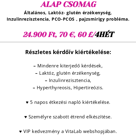
ALAP CSOMAG
Általános, Laktóz- glutén érzékenység,
Inzulinrezisztencia, PCO-PCOS , pajzsmirigy probléma.
4HÉT
24.900 Ft, 70 €, 60 £/
Részletes kérdőív kiértékelése:
–
Mindenre kiterjedő kérdések,
–
Laktóz, glutén érzékenység,
–
Inzulinrezisztencia,
–
Hyperthyreosis, Hipertireózis.
♥ 5 napos étkezési napló kiértékelése.
♥ Személyre szabott étrend elkészítése.
♥ VIP kedvezmény a VitaLab webshopjában.