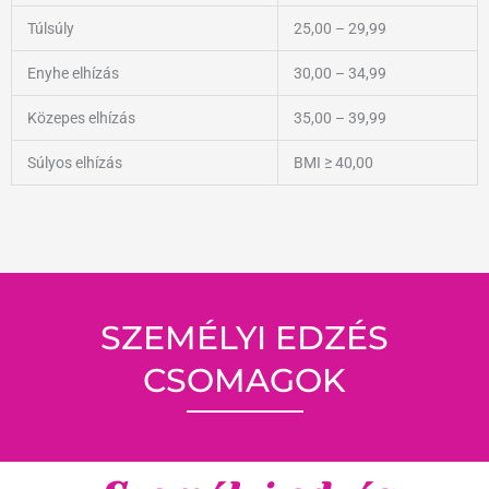
Túlsúly
25,00 – 29,99
Enyhe elhízás
30,00 – 34,99
Közepes elhízás
35,00 – 39,99
Súlyos elhízás
BMI ≥ 40,00
SZEMÉLYI EDZÉS
CSOMAGOK