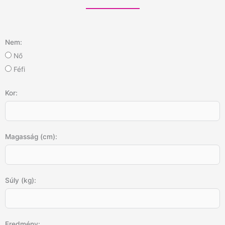
Nem:
Nő
Féfi
Kor:
Magasság (cm):
Súly (kg):
Eredmény: