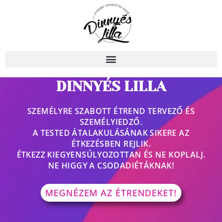
Skip
to
content
#ZABÁLDMAGADFORMÁBA!
DINNYÉS LILLA
SZEMÉLYRE SZABOTT ÉTREND TERVEZŐ ÉS
SZEMÉLYIEDZŐ.
A TESTED ÁTALAKULÁSÁNAK SIKERE AZ
ÉTKEZÉSBEN REJLIK.
ÉTKEZZ KIEGYENSÚLYOZOTTAN ÉS NE KOPLALJ.
NE HIGGY A CSODADIÉTÁKNAK!
MEGNÉZEM AZ ÉTRENDEKET!