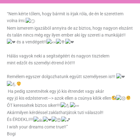
“Nem kérte tőlem, hogy bármit is írjak róla, de én le szerettem
volna írni.
Nem ismerem igazából annyira de az biztos, hogy nagyon elszánt
és talán nincs még egy ilyen ember aki így szereti a munkáját!!
️️️ és a vendégeit!!
Hálás vagyok neki a segítségéért és nagyon tisztelem
mint edzőt és személyi étrend írót!!!
Remélem egyszer dolgozhatunk együtt személyesen is!!!
Ha pedig szeretnétek egy jó kis étrendet vagy akár
egy jó kis edzéstervet—> azok ellen a csúnya kilók ellen
ŐT keressétek biztos siker!!!
Akármilyen kérdéssel zaklathatjátok tuti válaszol!!
És ÉRDEKLI!!!
I wish your dreams come true!!”
Bogi