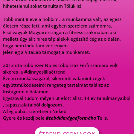
hihetetlenül sokat tanultam Tőlük is!
Több mint 8 éve a hobbim, a munkámmá vált, az egész
életem része lett, ami egyben szerelem számomra.
Első vagyok Magyarországon a fitness szakmában aki
mellett úgy állt híres táplálék-kiegészítő cég az oldalán,
hogy nem indultam versenyen.
Jelenleg a VitaLab támogatja munkámat.
2013 óta több ezer Nő és több száz Férfi számára volt
sikeres a #dinnyeslillaétrend
Éveim munkásságáról, sikereiről valamint cégek
együttműködéseiről rengeteg tartalmat találsz az
Instagram oldalamon.
Egyszóval tudom milyen út előtt állsz, 14 év tanulmányaiból
, tapasztalataiból dolgozom .
A legjobbat szeretném Neked.
Gyere és kezdj bele
#zabáldmdgadformába
Te is.
ÉTREND CSOMAGOK