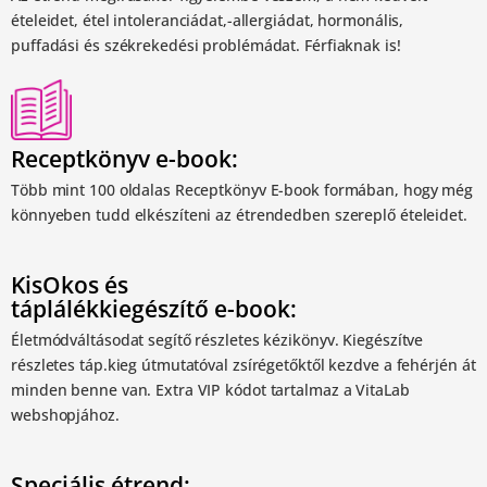
ételeidet, étel intoleranciádat,-allergiádat, hormonális,
puffadási és székrekedési problémádat. Férfiaknak is!
Receptkönyv e-book:
Több mint 100 oldalas Receptkönyv E-book formában, hogy még
könnyeben tudd elkészíteni az étrendedben szereplő ételeidet.
KisOkos és
táplálékkiegészítő e-book:
Életmódváltásodat segítő részletes kézikönyv. Kiegészítve
részletes táp.kieg útmutatóval zsírégetőktől kezdve a fehérjén át
minden benne van. Extra VIP kódot tartalmaz a VitaLab
webshopjához.
Speciális étrend: