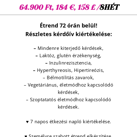
8HÉT
64.900 Ft, 184 €, 158 £ /
Étrend 72 órán belül!
Részletes kérdőív kiértékelése:
–
Mindenre kiterjedő kérdések,
–
Laktóz, glutén érzékenység,
–
Inzulinrezisztencia,
–
Hyperthyreosis, Hipertireózis,
– Bélmotilitás zavarok,
– Vegetáriánus, életmódhoz kapcsolódó
kérdések,
– Szoptatatós életmódhoz kapcsolódó
kérdések.
♥ 7 napos étkezési napló kiértékelése.
♥ Személyre szabott étrend elkészítése.