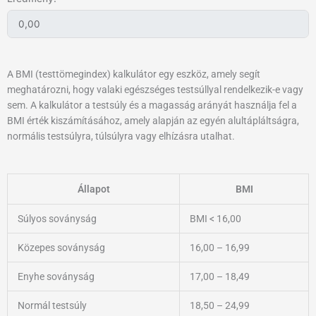
A BMI (testtömegindex) kalkulátor egy eszköz, amely segít
meghatározni, hogy valaki egészséges testsúllyal rendelkezik-e vagy
sem. A kalkulátor a testsúly és a magasság arányát használja fel a
BMI érték kiszámításához, amely alapján az egyén alultápláltságra,
normális testsúlyra, túlsúlyra vagy elhízásra utalhat.
Állapot
BMI
Súlyos soványság
BMI < 16,00
Közepes soványság
16,00 – 16,99
Enyhe soványság
17,00 – 18,49
Normál testsúly
18,50 – 24,99