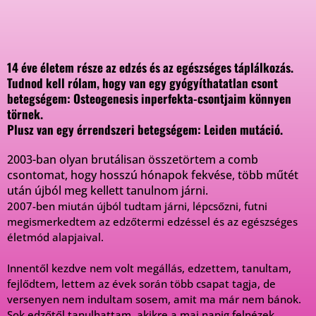
14 éve életem része az edzés és az egészséges táplálkozás.
Tudnod kell rólam, hogy van egy gyógyíthatatlan csont
betegségem: Osteogenesis inperfekta-csontjaim könnyen
törnek.
Plusz van egy érrendszeri betegségem: Leiden mutáció.
2003-ban olyan brutálisan összetörtem a comb
csontomat, hogy hosszú hónapok fekvése, több műtét
után újból meg kellett tanulnom járni.
2007-ben miután újból tudtam járni, lépcsőzni, futni
megismerkedtem az edzőtermi edzéssel és az egészséges
életmód alapjaival.
Innentől kezdve nem volt megállás, edzettem, tanultam,
fejlődtem, lettem az évek során több csapat tagja, de
versenyen nem indultam sosem, amit ma már nem bánok.
Sok edzőtől tanulhattam, akikre a mai napig felnézek,